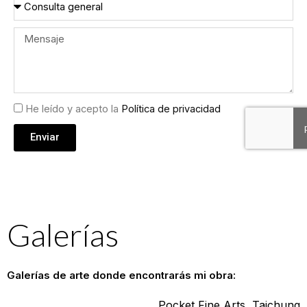
A
e
r
s
e
u
M
o
n
e
e
t
n
l
o
s
e
a
He leído y acepto la
Política de privacidad
c
j
t
e
Enviar
r
ó
n
i
c
Galerías
o
Galerías de arte donde encontrarás mi obra:
Pocket Fine Arts, Taichung