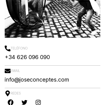
TELÉFONO
+34 626 096 090
EMAIL
info@joseconceptes.com
REDES
F
T
I
a
w
n