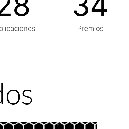
28
34
blicaciones
Premios
dos