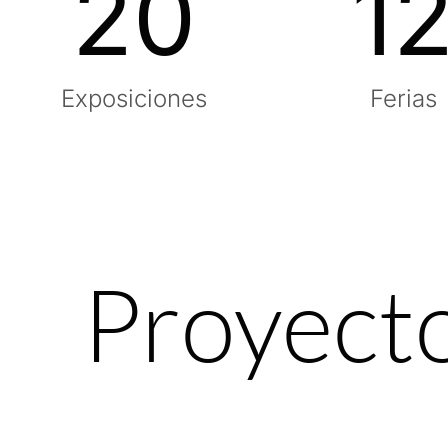
20
1
Exposiciones
Ferias
Proyect