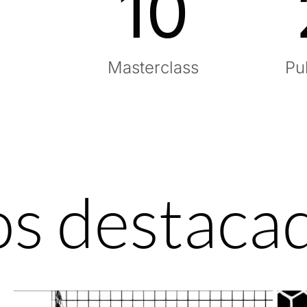
2
10
Masterclass
Pu
os destaca