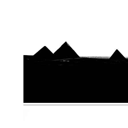
Ecos de luz y
sombra