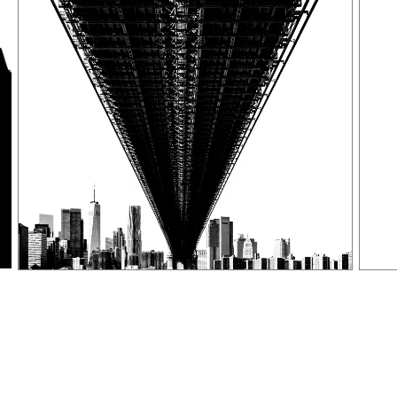
La doble mirada:
arquitecturas del
vacío.